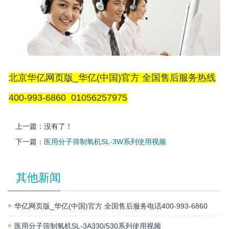
北京华亿网页版_华亿(中国)官方 全国售后服务热线
400-993-6860 01056257975
上一篇：没有了！
下一篇：
医用分子筛制氧机SL-3W系列使用视频
其他新闻
华亿网页版_华亿(中国)官方 全国售后服务电话400-993-6860
医用分子筛制氧机SL-3A330/530系列使用视频