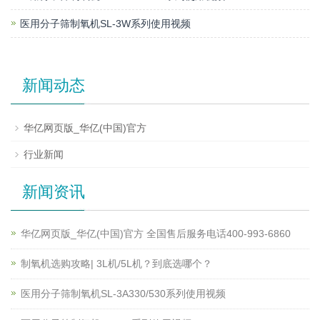
医用分子筛制氧机SL-3W系列使用视频
新闻动态
华亿网页版_华亿(中国)官方
行业新闻
新闻资讯
华亿网页版_华亿(中国)官方 全国售后服务电话400-993-6860
制氧机选购攻略| 3L机/5L机？到底选哪个？
医用分子筛制氧机SL-3A330/530系列使用视频