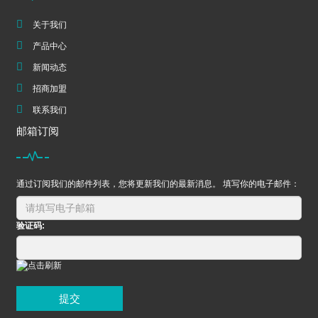
关于我们
产品中心
新闻动态
招商加盟
联系我们
邮箱订阅
通过订阅我们的邮件列表，您将更新我们的最新消息。 填写你的电子邮件：
验证码:
提交