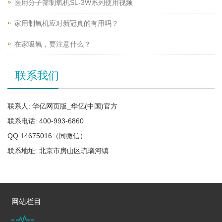
医用分子筛制氧机SL-3W系列使用视频
家用制氧机应对新冠真的有用吗？
在家吸氧，要注意什么？
联系我们
联系人: 华亿网页版_华亿(中国)官方
联系电话: 400-993-6860
QQ:14675016（同微信）
联系地址: 北京市房山区琉璃河镇
网站栏目