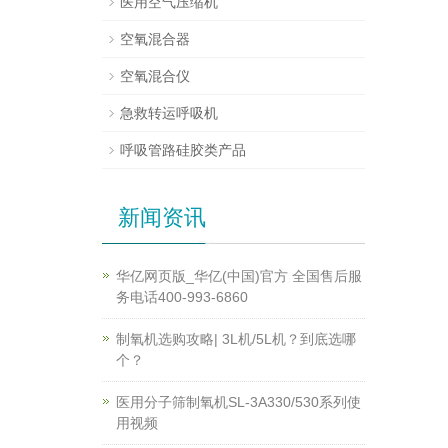
医用空气压缩机
空氧混合器
空氧混合仪
急救转运呼吸机
呼吸管路硅胶类产品
新闻资讯
华亿网页版_华亿(中国)官方 全国售后服
务电话400-993-6860
制氧机选购攻略| 3L机/5L机？到底选哪
个？
医用分子筛制氧机SL-3A330/530系列使
用视频