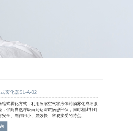
雾化器SL-A-02
压缩式雾化方式，利用压缩空气将液体药物雾化成细微
粒，伴随自然呼吸而到达深层病患部位，同时相比打针
有安全、副作用小、显效快、容易接受的特点。
询